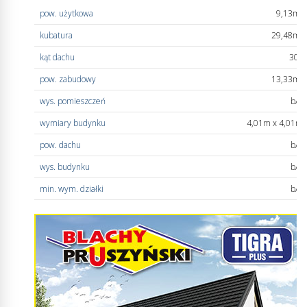
pow. użytkowa
9,13m
2
kubatura
29,48m
3
kąt dachu
30°
pow. zabudowy
13,33m
2
wys. pomieszczeń
b/d
wymiary budynku
4,01m x 4,01m
pow. dachu
b/d
wys. budynku
b/d
min. wym. działki
b/d