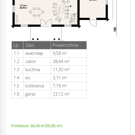
Lp.
Opis
Powierzchnia
1.1
wiatrołap
9,58 m
2
1.2
salon
38,44 m
2
1.3
kuchnia
11,92 m
2
1.4
wc
3,11 m
2
1.5
kotłownia
7,79 m
2
1.6
garaż
23,12 m
2
Poddasze: 66,00 m
(93,85 m
)
2
2