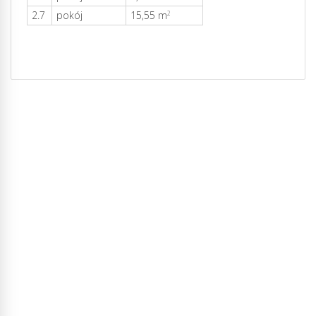
2.7
pokój
15,55 m
2