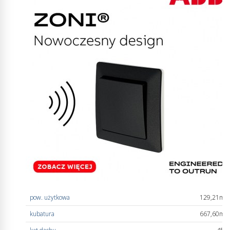
pow. użytkowa
129,21m
2
kubatura
667,60m
3