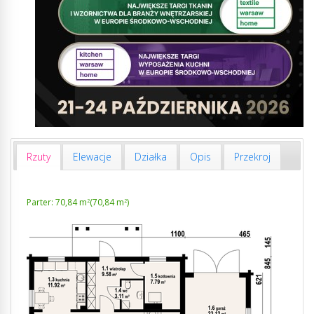
Rzuty
Elewacje
Działka
Opis
Przekroj
Parter: 70,84 m
(70,84 m
)
2
2