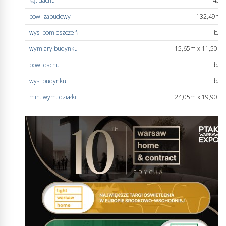
kąt dachu
45°
pow. zabudowy
132,49m
2
wys. pomieszczeń
b/d
wymiary budynku
15,65m x 11,50m
pow. dachu
b/d
wys. budynku
b/d
min. wym. działki
24,05m x 19,90m