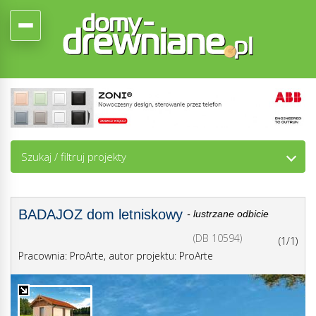
Szukaj / filtruj projekty
BADAJOZ dom letniskowy
- lustrzane odbicie
(DB 10594)
(1/1)
Pracownia: ProArte, autor projektu: ProArte