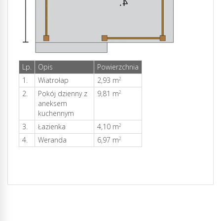
Lp.
Opis
Powierzchnia
1.
Wiatrołap
2,93 m
2
2.
Pokój dzienny z
9,81 m
2
aneksem
kuchennym
3.
Łazienka
4,10 m
2
4.
Weranda
6,97 m
2