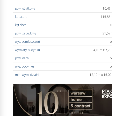
pow. użytkowa
16,47m
2
kubatura
115,88m
3
kąt dachu
30°
pow. zabudowy
31,57m
2
wys. pomieszczeń
b/d
wymiary budynku
4,10m x 7,70m
pow. dachu
b/d
wys. budynku
b/d
min. wym. działki
12,10m x 15,00m