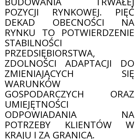
BUDOWANIA TRWAŁEJ
POZYCJI RYNKOWEJ. PIĘĆ
DEKAD OBECNOŚCI NA
RYNKU TO POTWIERDZENIE
STABILNOŚCI
PRZEDSIĘBIORSTWA,
ZDOLNOŚCI ADAPTACJI DO
ZMIENIAJĄCYCH SIĘ
WARUNKÓW
GOSPODARCZYCH ORAZ
UMIEJĘTNOŚCI
ODPOWIADANIA NA
POTRZEBY KLIENTÓW W
KRAJU I ZA GRANICĄ.