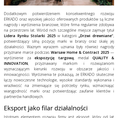
Dodatkowym potwierdzeniem konsekwentnego rozwoju
ERKADO oraz wysokiej jakości oferowanych produktów są liczne
nagrody i wyróżnienia branżowe, które firma regularnie zdobywa
na przestrzeni lat. Wśród nich szczególne miejsce zajmuje tytuł
Lidera Rynku Stolarki 2025
w kategorii
„Drzwi drewniane”
,
potwierdzający silną pozycję marki w branży oraz skalę jej
działalności. Ważnym wyrazem uznania były również nagrody
przyznane marce podczas
Warsaw Home & Contract 2025
—
wyróżnienie za
ekspozycję targową
, medal
QUALITY &
INNOVATION
, przyznawany markom i rozwiązaniom
wyznaczającym kierunki rozwoju w obszarze jakości i
innowacyjności. Wyróżnienia te pokazują, że ERKADO skutecznie
łączy nowoczesne technologie, wysokie standardy wykonania i
wrażliwość na zmieniające się potrzeby rynku, wzmacniając
wiarygodność marki oraz potwierdzając zaufanie klientów i
partnerów handlowych.
Eksport jako filar działalności
Istotnym elementem rozwoju firmy jest eksport, który od lat