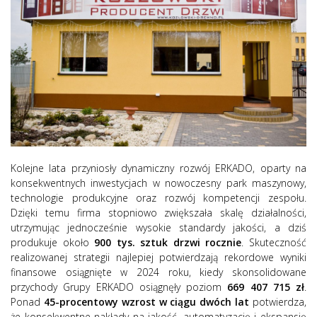
Kolejne lata przyniosły dynamiczny rozwój ERKADO, oparty na
konsekwentnych inwestycjach w nowoczesny park maszynowy,
technologie produkcyjne oraz rozwój kompetencji zespołu.
Dzięki temu firma stopniowo zwiększała skalę działalności,
utrzymując jednocześnie wysokie standardy jakości, a dziś
produkuje około
900 tys. sztuk drzwi rocznie
. Skuteczność
realizowanej strategii najlepiej potwierdzają rekordowe wyniki
finansowe osiągnięte w 2024 roku, kiedy skonsolidowane
przychody Grupy ERKADO osiągnęły poziom
669 407 715 zł
.
Ponad
45-procentowy wzrost w ciągu dwóch lat
potwierdza,
że konsekwentne nakłady na jakość, automatyzację i ekspansję