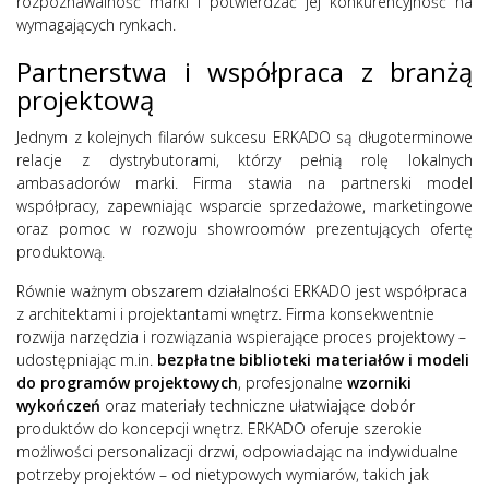
rozpoznawalność marki i potwierdzać jej konkurencyjność na
wymagających rynkach.
Partnerstwa i współpraca z branżą
projektową
Jednym z kolejnych filarów sukcesu ERKADO są długoterminowe
relacje z dystrybutorami, którzy pełnią rolę lokalnych
ambasadorów marki. Firma stawia na partnerski model
współpracy, zapewniając wsparcie sprzedażowe, marketingowe
oraz pomoc w rozwoju showroomów prezentujących ofertę
produktową.
Równie ważnym obszarem działalności ERKADO jest współpraca
z architektami i projektantami wnętrz. Firma konsekwentnie
rozwija narzędzia i rozwiązania wspierające proces projektowy –
udostępniając m.in.
bezpłatne biblioteki materiałów i modeli
do programów projektowych
, profesjonalne
wzorniki
wykończeń
oraz materiały techniczne ułatwiające dobór
produktów do koncepcji wnętrz. ERKADO oferuje szerokie
możliwości personalizacji drzwi, odpowiadając na indywidualne
potrzeby projektów – od nietypowych wymiarów, takich jak