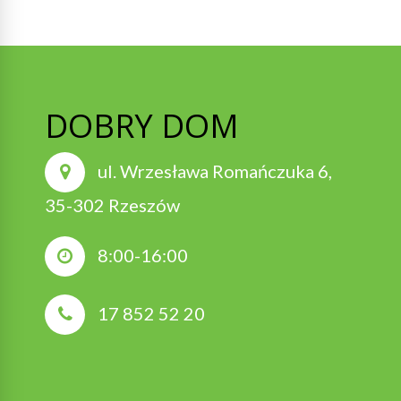
DOBRY DOM
ul. Wrzesława Romańczuka 6,
35-302 Rzeszów
8:00-16:00
17 852 52 20