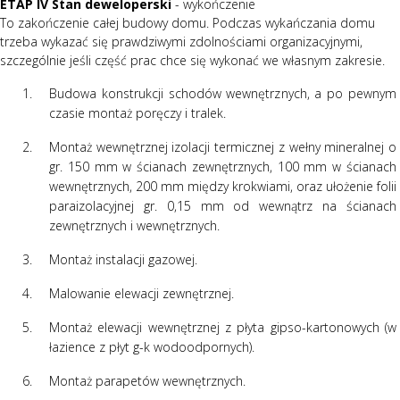
ETAP IV Stan deweloperski
- wykończenie
To zakończenie całej budowy domu. Podczas wykańczania domu
trzeba wykazać się prawdziwymi zdolnościami organizacyjnymi,
szczególnie jeśli część prac chce się wykonać we własnym zakresie.
Budowa konstrukcji schodów wewnętrznych, a po pewnym
czasie montaż poręczy i tralek.
Montaż wewnętrznej izolacji termicznej z wełny mineralnej o
gr. 150 mm w ścianach zewnętrznych, 100 mm w ścianach
wewnętrznych, 200 mm między krokwiami, oraz ułożenie folii
paraizolacyjnej gr. 0,15 mm od wewnątrz na ścianach
zewnętrznych i wewnętrznych.
Montaż instalacji gazowej.
Malowanie elewacji zewnętrznej.
Montaż elewacji wewnętrznej z płyta gipso-kartonowych (w
łazience z płyt g-k wodoodpornych).
Montaż parapetów wewnętrznych.