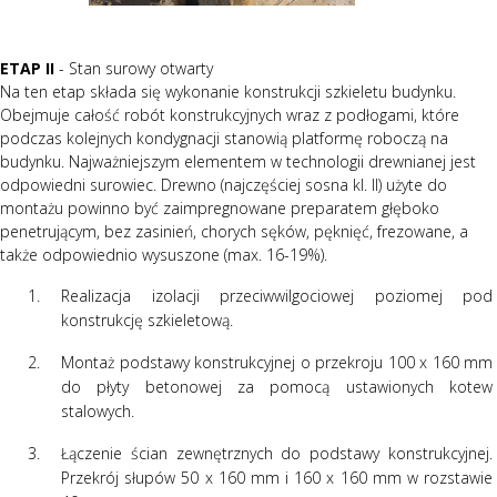
ETAP II
- Stan surowy otwarty
Na ten etap składa się wykonanie konstrukcji szkieletu budynku.
Obejmuje całość robót konstrukcyjnych wraz z podłogami, które
podczas kolejnych kondygnacji stanowią platformę roboczą na
budynku. Najważniejszym elementem w technologii drewnianej jest
odpowiedni surowiec. Drewno (najczęściej sosna kl. II) użyte do
montażu powinno być zaimpregnowane preparatem głęboko
penetrującym, bez zasinień, chorych sęków, pęknięć, frezowane, a
także odpowiednio wysuszone (max. 16-19%).
Realizacja izolacji przeciwwilgociowej poziomej pod
konstrukcję szkieletową.
Montaż podstawy konstrukcyjnej o przekroju 100 x 160 mm
do płyty betonowej za pomocą ustawionych kotew
stalowych.
Łączenie ścian zewnętrznych do podstawy konstrukcyjnej.
Przekrój słupów 50 x 160 mm i 160 x 160 mm w rozstawie